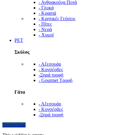
- Ανθρακούχα Ποτά
- Γλυκά
- Κρασιά
- Κρητικές Γεύσεις
- Πίτες
- Νερά
- Χυμοί
PET
Σκύλος
- Αξεσουάρ
- Κονσέρβες
-Ξηρά τροφή
- Gourmet Τροφή
Γάτα
- Αξεσουάρ
- Κονσέρβες
-Ξηρά τροφή
Doctorclean