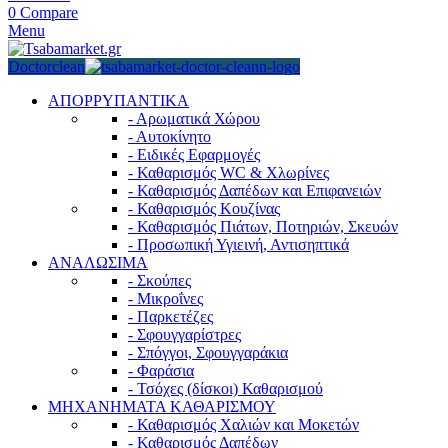
0
Compare
Menu
Doctorclean
ΑΠΟΡΡΥΠΑΝΤΙΚΑ
- Αρωματικά Χώρου
- Αυτοκίνητο
- Ειδικές Εφαρμογές
- Καθαρισμός WC & Χλωρίνες
- Καθαρισμός Δαπέδων και Επιφανειών
- Καθαρισμός Κουζίνας
- Καθαρισμός Πιάτων, Ποτηριών, Σκευών
- Προσωπική Υγιεινή, Αντισηπτικά
ΑΝΑΛΩΣΙΜΑ
- Σκούπες
- Μικροΐνες
- Παρκετέζες
- Σφουγγαρίστρες
- Σπόγγοι, Σφουγγαράκια
- Φαράσια
- Τσόχες (δίσκοι) Καθαρισμού
ΜΗΧΑΝΗΜΑΤΑ ΚΑΘΑΡΙΣΜΟΥ
- Καθαρισμός Χαλιών και Μοκετών
- Καθαρισμός Δαπέδων