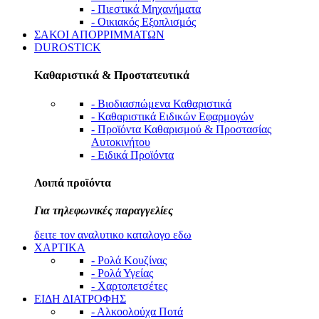
- Πιεστικά Μηχανήματα
- Οικιακός Εξοπλισμός
ΣΑΚΟΙ ΑΠΟΡΡΙΜΜΑΤΩΝ
DUROSTICK
Καθαριστικά & Προστατευτικά
- Βιοδιασπώμενα Καθαριστικά
- Καθαριστικά Ειδικών Εφαρμογών
- Προϊόντα Καθαρισμού & Προστασίας
Αυτοκινήτου
- Ειδικά Προϊόντα
Λοιπά προϊόντα
Για τηλεφωνικές παραγγελίες
δειτε τον αναλυτικο καταλογο εδω
ΧΑΡΤΙΚΑ
- Ρολά Κουζίνας
- Ρολά Υγείας
- Χαρτοπετσέτες
ΕΙΔΗ ΔΙΑΤΡΟΦΗΣ
- Αλκοολούχα Ποτά