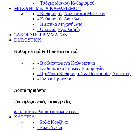
- Τσόχες (δίσκοι) Καθαρισμού
ΜΗΧΑΝΗΜΑΤΑ ΚΑΘΑΡΙΣΜΟΥ
- Καθαρισμός Χαλιών και Μοκετών
- Καθαρισμός Δαπέδων
- Πιεστικά Μηχανήματα
- Οικιακός Εξοπλισμός
ΣΑΚΟΙ ΑΠΟΡΡΙΜΜΑΤΩΝ
DUROSTICK
Καθαριστικά & Προστατευτικά
- Βιοδιασπώμενα Καθαριστικά
- Καθαριστικά Ειδικών Εφαρμογών
- Προϊόντα Καθαρισμού & Προστασίας Αυτοκινή
- Ειδικά Προϊόντα
Λοιπά προϊόντα
Για τηλεφωνικές παραγγελίες
δειτε τον αναλυτικο καταλογο εδω
ΧΑΡΤΙΚΑ
- Ρολά Κουζίνας
- Ρολά Υγείας