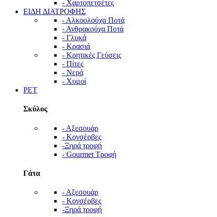
- Χαρτοπετσέτες
ΕΙΔΗ ΔΙΑΤΡΟΦΗΣ
- Αλκοολούχα Ποτά
- Ανθρακούχα Ποτά
- Γλυκά
- Κρασιά
- Κρητικές Γεύσεις
- Πίτες
- Νερά
- Χυμοί
PET
Σκύλος
- Αξεσουάρ
- Κονσέρβες
-Ξηρά τροφή
- Gourmet Τροφή
Γάτα
- Αξεσουάρ
- Κονσέρβες
-Ξηρά τροφή