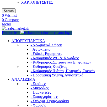
ΧΑΡΤΟΠΕΤΣΕΤΕΣ
Search
0
Wishlist
0
Compare
Menu
Doctorclean
ΑΠΟΡΡΥΠΑΝΤΙΚΑ
- Αρωματικά Χώρου
- Αυτοκίνητο
- Ειδικές Εφαρμογές
- Καθαρισμός WC & Χλωρίνες
- Καθαρισμός Δαπέδων και Επιφανειών
- Καθαρισμός Κουζίνας
- Καθαρισμός Πιάτων, Ποτηριών, Σκευών
- Προσωπική Υγιεινή, Αντισηπτικά
ΑΝΑΛΩΣΙΜΑ
- Σκούπες
- Μικροΐνες
- Παρκετέζες
- Σφουγγαρίστρες
- Σπόγγοι, Σφουγγαράκια
- Φαράσια