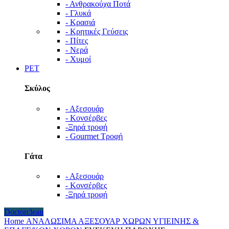
- Ανθρακούχα Ποτά
- Γλυκά
- Κρασιά
- Κρητικές Γεύσεις
- Πίτες
- Νερά
- Χυμοί
PET
Σκύλος
- Αξεσουάρ
- Κονσέρβες
-Ξηρά τροφή
- Gourmet Τροφή
Γάτα
- Αξεσουάρ
- Κονσέρβες
-Ξηρά τροφή
Doctorclean
Home
ΑΝΑΛΩΣΙΜΑ
ΑΞΕΣΟΥΑΡ ΧΩΡΩΝ ΥΓΙΕΙΝΗΣ &