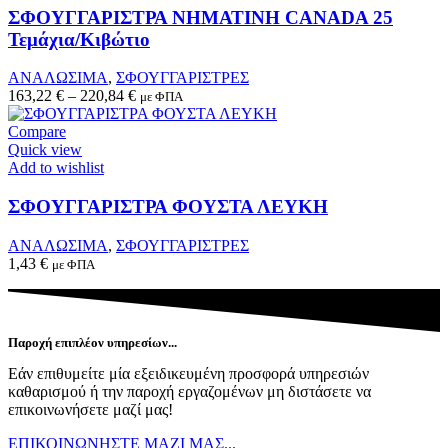
the
product
ΣΦΟΥΓΓΑΡΙΣΤΡΑ ΝΗΜΑΤΙΝΗ CANADA 25
product
has
Τεμάχια/Κιβώτιο
page
multiple
variants.
ΑΝΑΛΩΣΙΜΑ
,
ΣΦΟΥΓΓΑΡΙΣΤΡΕΣ
The
163,22
€
–
220,84
€
με ΦΠΑ
options
may
Compare
be
Quick view
chosen
Add to wishlist
on
the
ΣΦΟΥΓΓΑΡΙΣΤΡΑ ΦΟΥΣΤΑ ΛΕΥΚΗ
product
page
ΑΝΑΛΩΣΙΜΑ
,
ΣΦΟΥΓΓΑΡΙΣΤΡΕΣ
1,43
€
με ΦΠΑ
Παροχή επιπλέον υπηρεσίων...
Εάν επιθυμείτε μία εξειδικευμένη προσφορά υπηρεσιών
καθαρισμού ή την παροχή εργαζομένων μη διστάσετε να
επικοινωνήσετε μαζί μας!
ΕΠΙΚΟΙΝΩΝΗΣΤΕ ΜΑΖΙ ΜΑΣ...