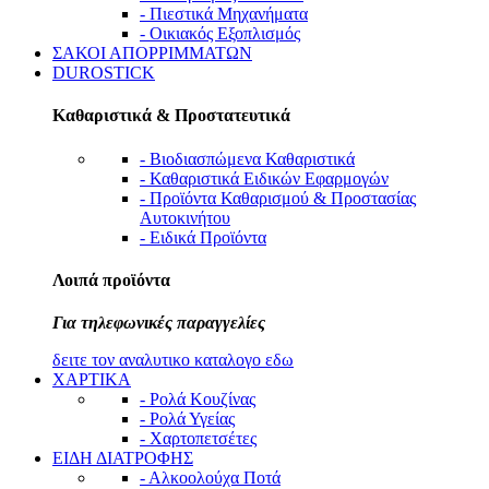
- Πιεστικά Μηχανήματα
- Οικιακός Εξοπλισμός
ΣΑΚΟΙ ΑΠΟΡΡΙΜΜΑΤΩΝ
DUROSTICK
Καθαριστικά & Προστατευτικά
- Βιοδιασπώμενα Καθαριστικά
- Καθαριστικά Ειδικών Εφαρμογών
- Προϊόντα Καθαρισμού & Προστασίας
Αυτοκινήτου
- Ειδικά Προϊόντα
Λοιπά προϊόντα
Για τηλεφωνικές παραγγελίες
δειτε τον αναλυτικο καταλογο εδω
ΧΑΡΤΙΚΑ
- Ρολά Κουζίνας
- Ρολά Υγείας
- Χαρτοπετσέτες
ΕΙΔΗ ΔΙΑΤΡΟΦΗΣ
- Αλκοολούχα Ποτά