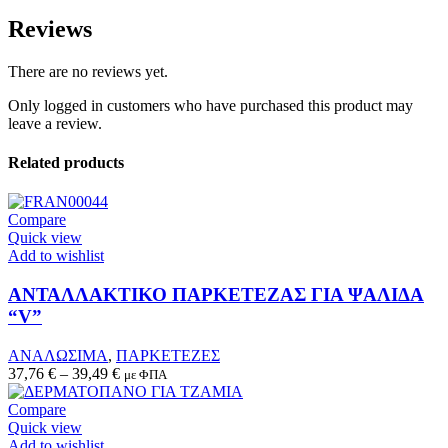
Reviews
There are no reviews yet.
Only logged in customers who have purchased this product may
leave a review.
Related products
Compare
Quick view
Add to wishlist
This
product
ΑΝΤΑΛΛΑΚΤΙΚΟ ΠΑΡΚΕΤΕΖΑΣ ΓΙΑ ΨΑΛΙΔA
has
“V”
multiple
variants.
ΑΝΑΛΩΣΙΜΑ
,
ΠΑΡΚΕΤΕΖΕΣ
The
37,76
€
–
39,49
€
με ΦΠΑ
options
may
Compare
be
Quick view
chosen
Add to wishlist