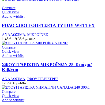
Compare
Quick view
Add to wishlist
This
product
ΡΟΛΟ ΣΠΟΓΓΟΠΕΤΣΕΤΑ ΤΥΠΟΥ WETTEX
has
multiple
ΑΝΑΛΩΣΙΜΑ
,
ΜΙΚΡΟΪΝΕΣ
variants.
1,45
€
–
9,35
€
με ΦΠΑ
The
options
Compare
may
Quick view
be
Add to wishlist
chosen
This
on
product
ΣΦΟΥΓΓΑΡΙΣΤΡΑ ΜΙΚΡΟΪΝΩΝ 25 Τεμάχια/
the
has
Κιβώτιο
product
multiple
page
variants.
ΑΝΑΛΩΣΙΜΑ
,
ΣΦΟΥΓΓΑΡΙΣΤΡΕΣ
The
128,96
€
με ΦΠΑ
options
may
Compare
be
Quick view
chosen
Add to wishlist
on
This