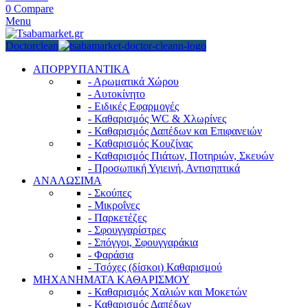
0
Compare
Menu
Doctorclean
ΑΠΟΡΡΥΠΑΝΤΙΚΑ
- Αρωματικά Χώρου
- Αυτοκίνητο
- Ειδικές Εφαρμογές
- Καθαρισμός WC & Χλωρίνες
- Καθαρισμός Δαπέδων και Επιφανειών
- Καθαρισμός Κουζίνας
- Καθαρισμός Πιάτων, Ποτηριών, Σκευών
- Προσωπική Υγιεινή, Αντισηπτικά
ΑΝΑΛΩΣΙΜΑ
- Σκούπες
- Μικροΐνες
- Παρκετέζες
- Σφουγγαρίστρες
- Σπόγγοι, Σφουγγαράκια
- Φαράσια
- Τσόχες (δίσκοι) Καθαρισμού
ΜΗΧΑΝΗΜΑΤΑ ΚΑΘΑΡΙΣΜΟΥ
- Καθαρισμός Χαλιών και Μοκετών
- Καθαρισμός Δαπέδων