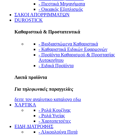
- Πιεστικά Μηχανήματα
- Οικιακός Εξοπλισμός
ΣΑΚΟΙ ΑΠΟΡΡΙΜΜΑΤΩΝ
DUROSTICK
Καθαριστικά & Προστατευτικά
- Βιοδιασπώμενα Καθαριστικά
- Καθαριστικά Ειδικών Εφαρμογών
- Προϊόντα Καθαρισμού & Προστασίας
Αυτοκινήτου
- Ειδικά Προϊόντα
Λοιπά προϊόντα
Για τηλεφωνικές παραγγελίες
δειτε τον αναλυτικο καταλογο εδω
ΧΑΡΤΙΚΑ
- Ρολά Κουζίνας
- Ρολά Υγείας
- Χαρτοπετσέτες
ΕΙΔΗ ΔΙΑΤΡΟΦΗΣ
- Αλκοολούχα Ποτά