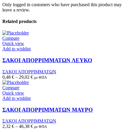
Only logged in customers who have purchased this product may
leave a review.
Related products
Compare
Quick view
Add to wishlist
This
product
ΣΑΚΟΙ ΑΠΟΡΡΙΜΜΑΤΩΝ ΛΕΥΚΟ
has
multiple
ΣΑΚΟΙ ΑΠΟΡΡΙΜΜΑΤΩΝ
variants.
0,48
€
–
29,02
€
με ΦΠΑ
The
options
Compare
may
Quick view
be
Add to wishlist
chosen
This
on
product
ΣΑΚΟΙ ΑΠΟΡΡΙΜΜΑΤΩΝ ΜΑΥΡΟ
the
has
product
multiple
ΣΑΚΟΙ ΑΠΟΡΡΙΜΜΑΤΩΝ
page
variants.
2,32
€
–
46,38
€
με ΦΠΑ
The