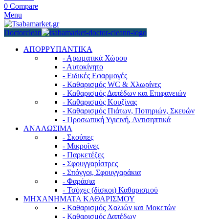
0
Compare
Menu
Doctorclean
ΑΠΟΡΡΥΠΑΝΤΙΚΑ
- Αρωματικά Χώρου
- Αυτοκίνητο
- Ειδικές Εφαρμογές
- Καθαρισμός WC & Χλωρίνες
- Καθαρισμός Δαπέδων και Επιφανειών
- Καθαρισμός Κουζίνας
- Καθαρισμός Πιάτων, Ποτηριών, Σκευών
- Προσωπική Υγιεινή, Αντισηπτικά
ΑΝΑΛΩΣΙΜΑ
- Σκούπες
- Μικροΐνες
- Παρκετέζες
- Σφουγγαρίστρες
- Σπόγγοι, Σφουγγαράκια
- Φαράσια
- Τσόχες (δίσκοι) Καθαρισμού
ΜΗΧΑΝΗΜΑΤΑ ΚΑΘΑΡΙΣΜΟΥ
- Καθαρισμός Χαλιών και Μοκετών
- Καθαρισμός Δαπέδων