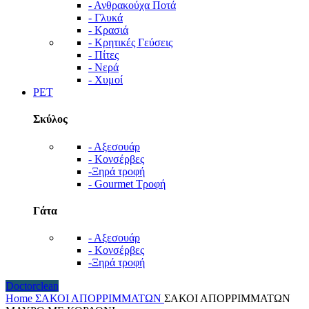
- Ανθρακούχα Ποτά
- Γλυκά
- Κρασιά
- Κρητικές Γεύσεις
- Πίτες
- Νερά
- Χυμοί
PET
Σκύλος
- Αξεσουάρ
- Κονσέρβες
-Ξηρά τροφή
- Gourmet Τροφή
Γάτα
- Αξεσουάρ
- Κονσέρβες
-Ξηρά τροφή
Doctorclean
Home
ΣΑΚΟΙ ΑΠΟΡΡΙΜΜΑΤΩΝ
ΣΑΚΟΙ ΑΠΟΡΡΙΜΜΑΤΩΝ