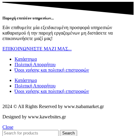
options
may
be
Παροχή επιπλέον υπηρεσίων...
chosen
on
Εάν επιθυμείτε μία εξειδικευμένη προσφορά υπηρεσιών
the
καθαρισμού ή την παροχή εργαζομένων μη διστάσετε να
product
επικοινωνήσετε μαζί μας!
page
ΕΠΙΚΟΙΝΩΝΗΣΤΕ ΜΑΖΙ ΜΑΣ...
Κατάστημα
Πολιτική Απορρήτου
Όροι χρήσης και πολιτική επιστροφών
Κατάστημα
Πολιτική Απορρήτου
Όροι χρήσης και πολιτική επιστροφών
2024 © All Rights Reserved by www.tsabamarket.gr
Designed by www.kawebsites.gr
Close
Search