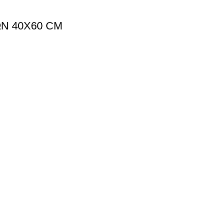
Ν 40Χ60 CM