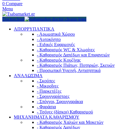
0
Compare
Menu
Doctorclean
ΑΠΟΡΡΥΠΑΝΤΙΚΑ
- Αρωματικά Χώρου
- Αυτοκίνητο
- Ειδικές Εφαρμογές
- Καθαρισμός WC & Χλωρίνες
- Καθαρισμός Δαπέδων και Επιφανειών
- Καθαρισμός Κουζίνας
- Καθαρισμός Πιάτων, Ποτηριών, Σκευών
- Προσωπική Υγιεινή, Αντισηπτικά
ΑΝΑΛΩΣΙΜΑ
- Σκούπες
- Μικροΐνες
- Παρκετέζες
- Σφουγγαρίστρες
- Σπόγγοι, Σφουγγαράκια
- Φαράσια
- Τσόχες (δίσκοι) Καθαρισμού
ΜΗΧΑΝΗΜΑΤΑ ΚΑΘΑΡΙΣΜΟΥ
- Καθαρισμός Χαλιών και Μοκετών
- Καθαρισμός Δαπέδων