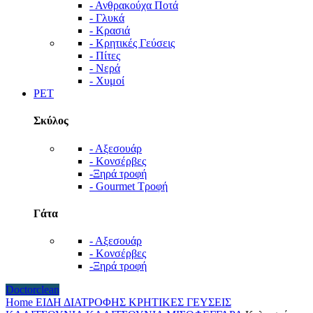
- Ανθρακούχα Ποτά
- Γλυκά
- Κρασιά
- Κρητικές Γεύσεις
- Πίτες
- Νερά
- Χυμοί
PET
Σκύλος
- Αξεσουάρ
- Κονσέρβες
-Ξηρά τροφή
- Gourmet Τροφή
Γάτα
- Αξεσουάρ
- Κονσέρβες
-Ξηρά τροφή
Doctorclean
Home
ΕΙΔΗ ΔΙΑΤΡΟΦΗΣ
ΚΡΗΤΙΚΕΣ ΓΕΥΣΕΙΣ