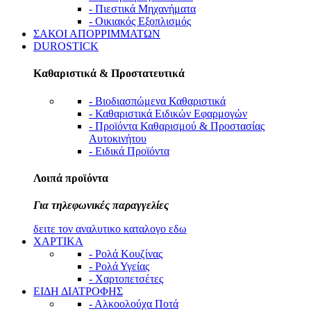
- Πιεστικά Μηχανήματα
- Οικιακός Εξοπλισμός
ΣΑΚΟΙ ΑΠΟΡΡΙΜΜΑΤΩΝ
DUROSTICK
Καθαριστικά & Προστατευτικά
- Βιοδιασπώμενα Καθαριστικά
- Καθαριστικά Ειδικών Εφαρμογών
- Προϊόντα Καθαρισμού & Προστασίας
Αυτοκινήτου
- Ειδικά Προϊόντα
Λοιπά προϊόντα
Για τηλεφωνικές παραγγελίες
δειτε τον αναλυτικο καταλογο εδω
ΧΑΡΤΙΚΑ
- Ρολά Κουζίνας
- Ρολά Υγείας
- Χαρτοπετσέτες
ΕΙΔΗ ΔΙΑΤΡΟΦΗΣ
- Αλκοολούχα Ποτά