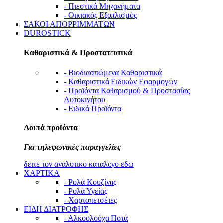
- Πιεστικά Μηχανήματα
- Οικιακός Εξοπλισμός
ΣΑΚΟΙ ΑΠΟΡΡΙΜΜΑΤΩΝ
DUROSTICK
Καθαριστικά & Προστατευτικά
- Βιοδιασπώμενα Καθαριστικά
- Καθαριστικά Ειδικών Εφαρμογών
- Προϊόντα Καθαρισμού & Προστασίας
Αυτοκινήτου
- Ειδικά Προϊόντα
Λοιπά προϊόντα
Για τηλεφωνικές παραγγελίες
δειτε τον αναλυτικο καταλογο εδω
ΧΑΡΤΙΚΑ
- Ρολά Κουζίνας
- Ρολά Υγείας
- Χαρτοπετσέτες
ΕΙΔΗ ΔΙΑΤΡΟΦΗΣ
- Αλκοολούχα Ποτά