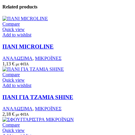
Related products
Compare
Quick view
Add to wishlist
ΠΑΝΙ MICROLINE
ΑΝΑΛΩΣΙΜΑ
,
ΜΙΚΡΟΪΝΕΣ
1,13
€
με ΦΠΑ
Compare
Quick view
Add to wishlist
This
product
ΠΑΝΙ ΓΙΑ ΤΖΑΜΙΑ SHINE
has
multiple
ΑΝΑΛΩΣΙΜΑ
,
ΜΙΚΡΟΪΝΕΣ
variants.
2,18
€
με ΦΠΑ
The
options
Compare
may
Quick view
be