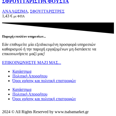
product
ΣΦΡΟΥΓΓΑΡΙΣΤΡΑ ΦΟΥΣΤΑ
the
has
product
multiple
ΑΝΑΛΩΣΙΜΑ
,
ΣΦΟΥΓΓΑΡΙΣΤΡΕΣ
page
variants.
1,43
€
με ΦΠΑ
The
options
may
be
Παροχή επιπλέον υπηρεσίων...
chosen
on
Εάν επιθυμείτε μία εξειδικευμένη προσφορά υπηρεσιών
the
καθαρισμού ή την παροχή εργαζομένων μη διστάσετε να
product
επικοινωνήσετε μαζί μας!
page
ΕΠΙΚΟΙΝΩΝΗΣΤΕ ΜΑΖΙ ΜΑΣ...
Κατάστημα
Πολιτική Απορρήτου
Όροι χρήσης και πολιτική επιστροφών
Κατάστημα
Πολιτική Απορρήτου
Όροι χρήσης και πολιτική επιστροφών
2024 © All Rights Reserved by www.tsabamarket.gr