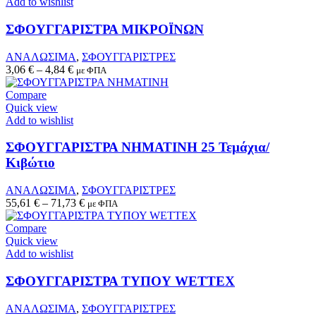
Add to wishlist
chosen
This
on
product
ΣΦΟΥΓΓΑΡΙΣΤΡΑ ΜΙΚΡΟΪΝΩΝ
the
has
product
multiple
ΑΝΑΛΩΣΙΜΑ
,
ΣΦΟΥΓΓΑΡΙΣΤΡΕΣ
page
variants.
3,06
€
–
4,84
€
με ΦΠΑ
The
options
Compare
may
Quick view
be
Add to wishlist
chosen
This
on
product
ΣΦΟΥΓΓΑΡΙΣΤΡΑ ΝΗΜΑΤΙΝΗ 25 Τεμάχια/
the
has
Κιβώτιο
product
multiple
page
variants.
ΑΝΑΛΩΣΙΜΑ
,
ΣΦΟΥΓΓΑΡΙΣΤΡΕΣ
The
55,61
€
–
71,73
€
με ΦΠΑ
options
may
Compare
be
Quick view
chosen
Add to wishlist
on
This
the
product
ΣΦΟΥΓΓΑΡΙΣΤΡΑ ΤΥΠΟΥ WETTEX
product
has
page
multiple
ΑΝΑΛΩΣΙΜΑ
,
ΣΦΟΥΓΓΑΡΙΣΤΡΕΣ