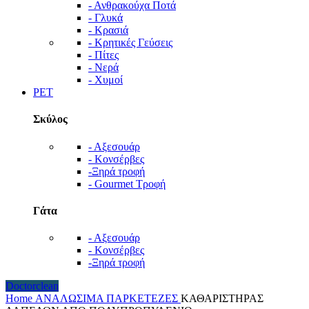
- Ανθρακούχα Ποτά
- Γλυκά
- Κρασιά
- Κρητικές Γεύσεις
- Πίτες
- Νερά
- Χυμοί
PET
Σκύλος
- Αξεσουάρ
- Κονσέρβες
-Ξηρά τροφή
- Gourmet Τροφή
Γάτα
- Αξεσουάρ
- Κονσέρβες
-Ξηρά τροφή
Doctorclean
Home
ΑΝΑΛΩΣΙΜΑ
ΠΑΡΚΕΤΕΖΕΣ
ΚΑΘΑΡΙΣΤΗΡΑΣ