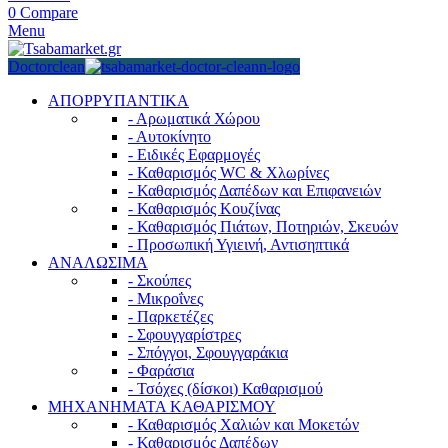
0
Compare
Menu
Doctorclean
ΑΠΟΡΡΥΠΑΝΤΙΚΑ
- Αρωματικά Χώρου
- Αυτοκίνητο
- Ειδικές Εφαρμογές
- Καθαρισμός WC & Χλωρίνες
- Καθαρισμός Δαπέδων και Επιφανειών
- Καθαρισμός Κουζίνας
- Καθαρισμός Πιάτων, Ποτηριών, Σκευών
- Προσωπική Υγιεινή, Αντισηπτικά
ΑΝΑΛΩΣΙΜΑ
- Σκούπες
- Μικροΐνες
- Παρκετέζες
- Σφουγγαρίστρες
- Σπόγγοι, Σφουγγαράκια
- Φαράσια
- Τσόχες (δίσκοι) Καθαρισμού
ΜΗΧΑΝΗΜΑΤΑ ΚΑΘΑΡΙΣΜΟΥ
- Καθαρισμός Χαλιών και Μοκετών
- Καθαρισμός Δαπέδων