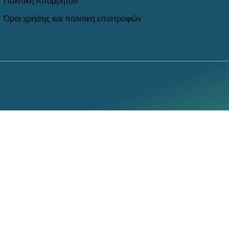
Πολιτική Απορρήτου
Όροι χρήσης και πολιτική επιστροφών
Χρησιμοποιούμε cookies
μόνο
για να κάνουμε την εμπειρία σα
cookies.
Accept