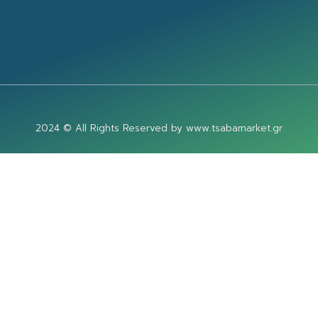
2024 © All Rights Reserved by www.tsabamarket.gr
Designed by www.kawebsites.gr
ς στον ιστότοπό μας καλύτερη. Με την περιήγησή σας στον ιστ