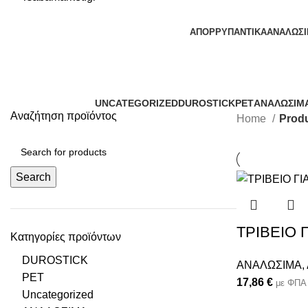
ΑΠΟΡΡΥΠΑΝΤΙΚΑ
ΑΝΑΛΩΣ
UNCATEGORIZED
DUROSTICK
PET
ΑΝΑΛΩΣΙΜ
Αναζήτηση προϊόντος
Home
Prod
Search
ΤΡΙΒΕΙΟ 
Κατηγορίες προϊόντων
DUROSTICK
ΑΝΑΛΩΣΙΜΑ
,
PET
17,86
€
με ΦΠΑ
Uncategorized